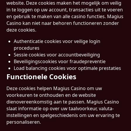
website. Deze cookies maken het mogelijk om veilig
in te loggen op uw account, transacties uit te voeren
en gebruik te maken van alle casino functies. Magius
Casino kan niet naar behoren functioneren zonder
deze cookies.
Authenticatie cookies voor veilige login
procedures
Sessie cookies voor accountbeveiliging
Beveiligingscookies voor fraudepreventie
Load balancing cookies voor optimale prestaties
Functionele Cookies
Deze cookies helpen Magius Casino om uw
voorkeuren te onthouden en de website
dienovereenkomstig aan te passen. Magius Casino
slaat informatie op over uw taalvoorkeur, valuta-
instellingen en spelgeschiedenis om uw ervaring te
personaliseren.