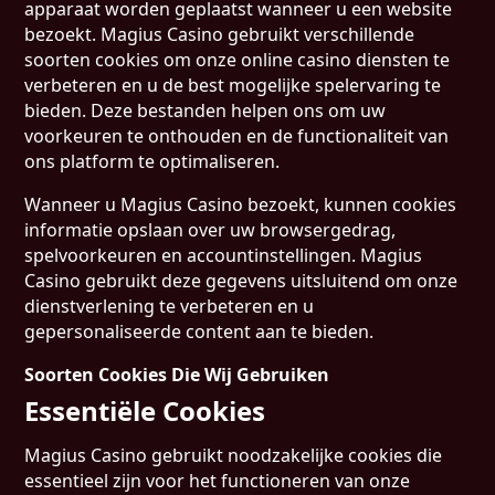
apparaat worden geplaatst wanneer u een website
bezoekt. Magius Casino gebruikt verschillende
soorten cookies om onze online casino diensten te
verbeteren en u de best mogelijke spelervaring te
bieden. Deze bestanden helpen ons om uw
voorkeuren te onthouden en de functionaliteit van
ons platform te optimaliseren.
Wanneer u Magius Casino bezoekt, kunnen cookies
informatie opslaan over uw browsergedrag,
spelvoorkeuren en accountinstellingen. Magius
Casino gebruikt deze gegevens uitsluitend om onze
dienstverlening te verbeteren en u
gepersonaliseerde content aan te bieden.
Soorten Cookies Die Wij Gebruiken
Essentiële Cookies
Magius Casino gebruikt noodzakelijke cookies die
essentieel zijn voor het functioneren van onze